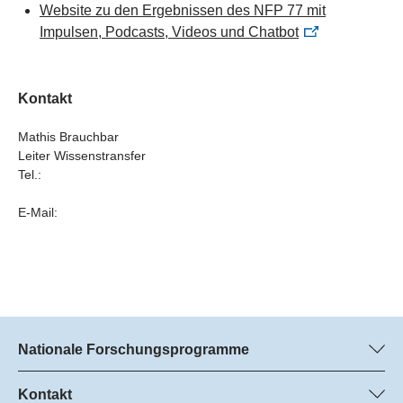
Website zu den Ergebnissen des NFP 77 mit
Impulsen, Podcasts, Videos und Chatbot
Kontakt
Mathis Brauchbar
Leiter Wissenstransfer
Tel.:
E-Mail:
Nationale Forschungsprogramme
Hier finden Sie Informationen zu allen Nationalen
Forschungsprogrammen (NFP):
Kontakt