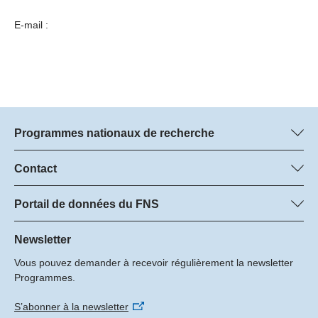
E-mail :
Programmes nationaux de recherche
Vous trouverez ici des informations sur tous les Programmes
nationaux de recherche (PNR) :
Contact
Managers du programme
Tous les PNR
Dr. Marjory Hunt, FNS
Portail de données du FNS
Dr. Boris Buzek, FNS
Vous trouverez ici des informations complètes sur les projets de
Tél.: +
recherche et les subsides approuvés par le FNS.
Newsletter
22
Vous pouvez demander à recevoir régulièrement la newsletter
E-mail:
Recherche de projets
Programmes.
S’abonner à la newsletter