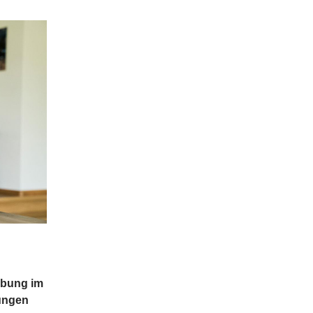
ebung im
tungen