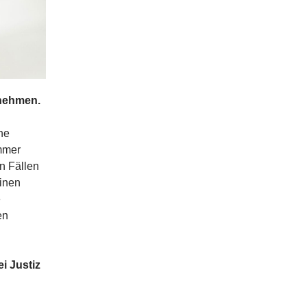
rnehmen.
ne
mmer
n Fällen
einen
e
en
i Justiz