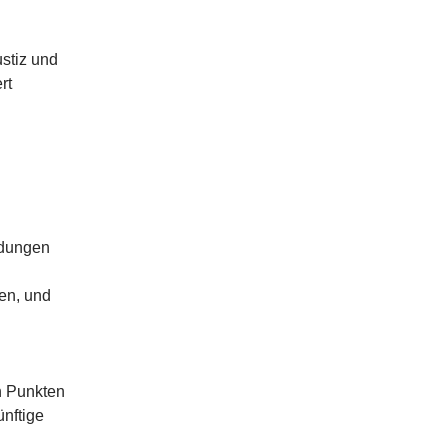
stiz und
rt
ndungen
en, und
en Punkten
ünftige