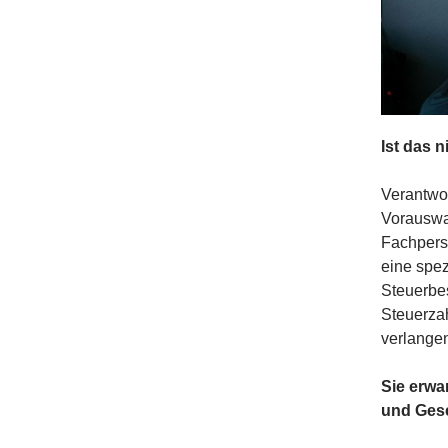
Ist das 
Verantwor
Vorauswa
Fachperso
eine spez
Steuerbes
Steuerza
verlange
Sie erwa
und Ges