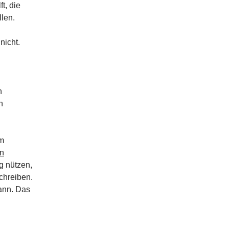
t, die
llen.
nicht.
n
n
em
en
g nützen,
chreiben.
kann. Das