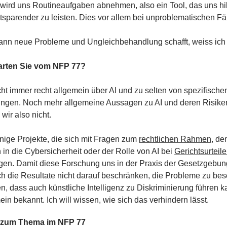
 wird uns Routineaufgaben abnehmen, also ein Tool, das uns hilf
itsparender zu leisten. Dies vor allem bei unproblematischen Fä
ann neue Probleme und Ungleichbehandlung schafft, weiss ich 
arten Sie vom NFP 77?
ht immer recht allgemein über AI und zu selten von spezifische
gen. Noch mehr allgemeine Aussagen zu AI und deren Risike
wir also nicht.
inige Projekte, die sich mit Fragen zum
rechtlichen Rahmen
, d
 in die Cybersicherheit oder der Rolle von AI bei
Gerichtsurteil
gen. Damit diese Forschung uns in der Praxis der Gesetzgebun
ch die Resultate nicht darauf beschränken, die Probleme zu bes
n, dass auch künstliche Intelligenz zu Diskriminierung führen 
mein bekannt. Ich will wissen, wie sich das verhindern lässt.
e zum Thema im NFP 77