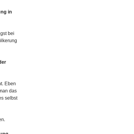
ung in
gst bei
ölkerung
der
nt. Eben
 man das
es selbst
en.
ung.