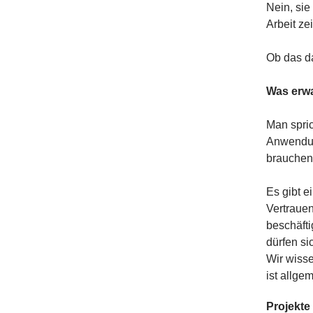
Nein, sie
Arbeit ze
Ob das d
Was erw
Man spric
Anwendun
brauchen 
Es gibt e
Vertrauen
beschäfti
dürfen si
Wir wisse
ist allge
Projekt