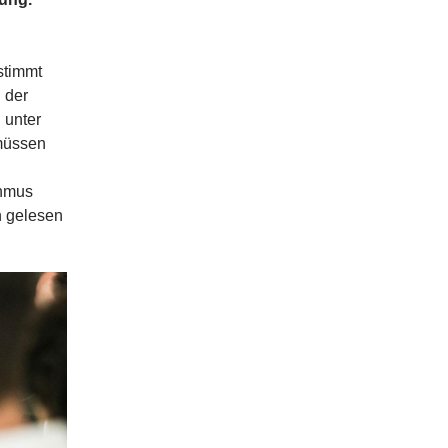
stimmt
 der
 unter
müssen
thmus
n gelesen