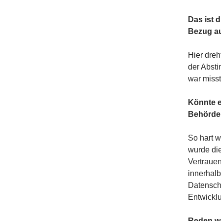
Das ist 
Bezug au
Hier dreh
der Absti
war misst
Könnte e
Behörde
So hart w
wurde di
Vertrauen
innerhalb
Datenschu
Entwicklu
Reden wi