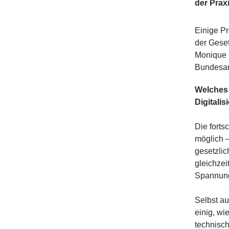
der Praxi
Einige P
der Geset
Monique 
Bundesamt
Welches 
Digitali
Die forts
möglich –
gesetzli
gleichzei
Spannung
Selbst au
einig, wi
technisc