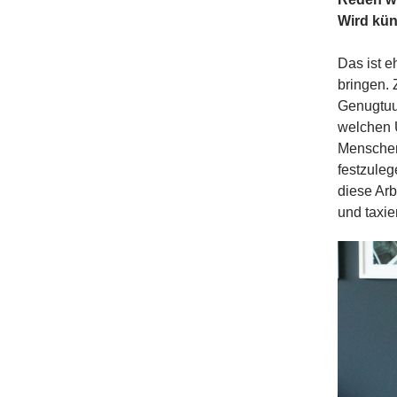
Wird küns
Das ist e
bringen. 
Genugtuun
welchen 
Menschen
festzuleg
diese Arb
und taxie