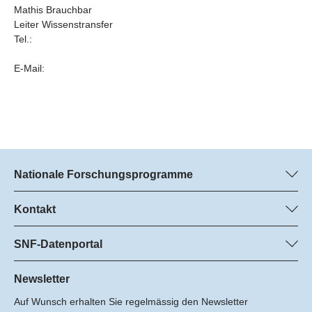
Mathis Brauchbar
Leiter Wissenstransfer
Tel.:
E-Mail:
Nationale Forschungsprogramme
Hier finden Sie Informationen zu allen Nationalen
Forschungsprogrammen (NFP):
Kontakt
Programm-Management
Alle NFP
Dr. Marjory Hunt, SNF
SNF-Datenportal
Dr. Boris Buzek, SNF
Hier finden Sie umfangreiche Informationen zu den vom SNF
Tel.: +
geförderten Projekten.
Newsletter
22
Auf Wunsch erhalten Sie regelmässig den Newsletter
E-Mail:
Zum Datenportal