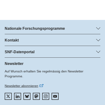
Nationale Forschungsprogramme
Hier finden Sie Informationen zu allen Nationalen
Forschungsprogrammen (NFP):
Kontakt
Programm-Management
Alle NFP
Dr. Marjory Hunt, SNF
SNF-Datenportal
Dr. Boris Buzek, SNF
Hier finden Sie umfangreiche Informationen zu den vom SNF
Tel.: +
geförderten Projekten.
Newsletter
22
Auf Wunsch erhalten Sie regelmässig den Newsletter
E-Mail:
Zum Datenportal
Programme.
Newsletter abonnieren