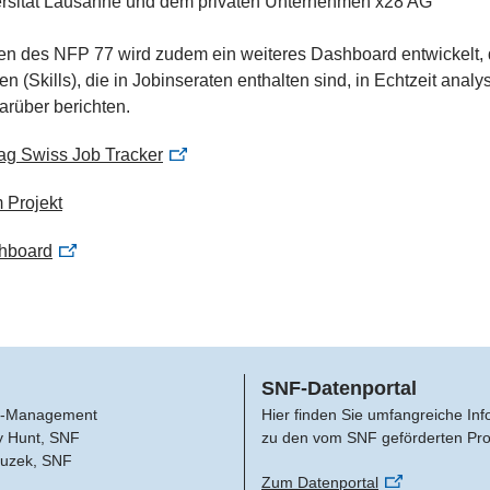
ersität Lausanne und dem privaten Unternehmen x28 AG
n des NFP 77 wird zudem ein weiteres Dashboard entwickelt, 
en (Skills), die in Jobinseraten enthalten sind, in Echtzeit analys
rüber berichten.
rag Swiss Job Tracker
 Projekt
hboard
SNF-Datenportal
-Management
Hier finden Sie umfangreiche In
y Hunt, SNF
zu den vom SNF geförderten Pro
Buzek, SNF
Zum Datenportal