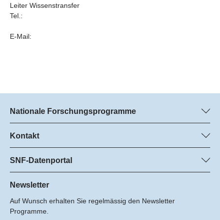
Leiter Wissenstransfer
Tel.:
E-Mail:
Nationale Forschungsprogramme
Hier finden Sie Informationen zu allen Nationalen
Forschungsprogrammen (NFP):
Kontakt
Programm-Management
Alle NFP
Dr. Marjory Hunt, SNF
SNF-Datenportal
Dr. Boris Buzek, SNF
Hier finden Sie umfangreiche Informationen zu den vom SNF
Tel.: +
geförderten Projekten.
Newsletter
22
Auf Wunsch erhalten Sie regelmässig den Newsletter
E-Mail:
Zum Datenportal
Programme.