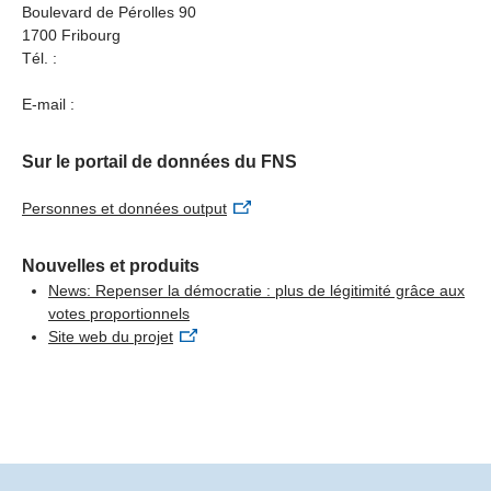
Boulevard de Pérolles 90
1700 Fribourg
Trois messages essentiels:
Tél. :
1. La légitimité a plusieurs dimensions
E-mail :
La perception de la légitimité d’une décision politique
dépend de différents facteurs: la possibilité de participer
Sur le portail de données du FNS
(input), l’équité du processus (throughput) et la
satisfaction procurée par les résultats (output). Dans les
Personnes et données output
modes de scrutins traditionnels, ces aspects sont souvent
perçus conjointement. Dans le cadre du processus
Nouvelles et produits
budgétaire participatif et des nouveaux formats ayant
News: Repenser la démocratie : plus de légitimité grâce aux
servi d’exemple, ces éléments ont été évalués
votes proportionnels
séparément – les participant·es ont réfléchi plus
Site web du projet
activement à la question de savoir si le processus et le
résultat étaient équitables, la qualité du processus
s’avérant particulièrement importante à cet égard.
Toutefois, même un processus équitable n’est pas à
même de compenser entièrement l’insatisfaction
éventuellement liée aux résultats, ce qui met en évidence