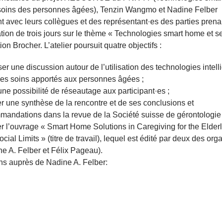
 soins des personnes âgées), Tenzin Wangmo et Nadine Felber
t avec leurs collègues et des représentant·es des parties pren
tion de trois jours sur le thème « Technologies smart home et s
on Brocher. L’atelier poursuit quatre objectifs :
er une discussion autour de l’utilisation des technologies intell
les soins apportés aux personnes âgées ;
 une possibilité de réseautage aux participant·es ;
r une synthèse de la rencontre et de ses conclusions et
mandations dans la revue de la Société suisse de gérontologie 
r l’ouvrage « Smart Home Solutions in Caregiving for the Elderl
cial Limits » (titre de travail), lequel est édité par deux des org
e A. Felber et Félix Pageau).
ons auprès de Nadine A. Felber: