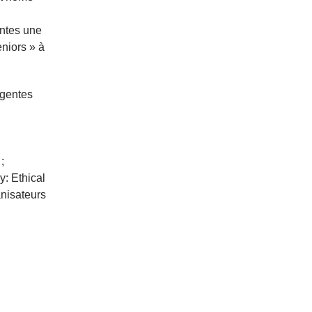
antes une
eniors » à
igentes
;
y: Ethical
anisateurs