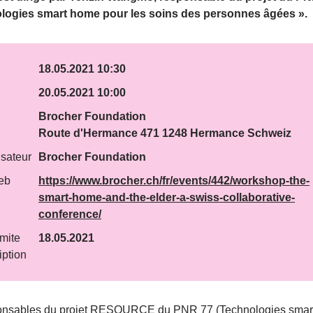
logies smart home pour les soins des personnes âgées ».
18.05.2021 10:30
20.05.2021 10:00
Brocher Foundation
Route d'Hermance 471 1248 Hermance Schweiz
sateur
Brocher Foundation
eb
https://www.brocher.ch/fr/events/442/workshop-the-
smart-home-and-the-elder-a-swiss-collaborative-
conference/
imite
18.05.2021
iption
onsables du projet RESOURCE du PNR 77 (Technologies smar