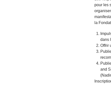
pour les
organisen
manifesta
la Fondati
Impuls
dans 
Offrir
Publie
recom
Publie
and So
(Nadin
Inscripti