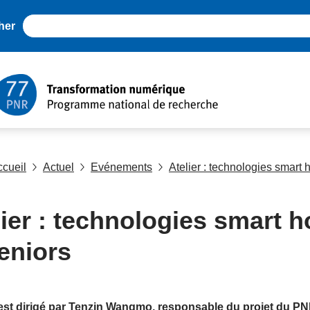
her
ccueil
Actuel
Evénements
Atelier : technologies smart 
lier : technologies smart 
seniors
r est dirigé par Tenzin Wangmo, responsable du projet du P