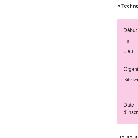
« Techno
Début
Fin
Lieu
Organi
Site w
Date l
d'inscr
Les resp