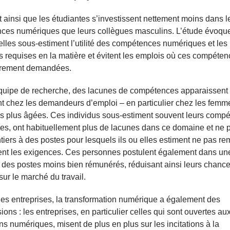
ît ainsi que les étudiantes s’investissent nettement moins dans l
ces numériques que leurs collègues masculins. L’étude évoque
 elles sous-estiment l’utilité des compétences numériques et les
 requises en la matière et évitent les emplois où ces compéten
ièrement demandées.
équipe de recherche, des lacunes de compétences apparaissent
 chez les demandeurs d’emploi – en particulier chez les femme
s plus âgées. Ces individus sous-estiment souvent leurs comp
s, ont habituellement plus de lacunes dans ce domaine et ne p
tiers à des postes pour lesquels ils ou elles estiment ne pas rem
ent les exigences. Ces personnes postulent également dans un
des postes moins bien rémunérés, réduisant ainsi leurs chanc
sur le marché du travail.
es entreprises, la transformation numérique a également des
ions : les entreprises, en particulier celles qui sont ouvertes au
ns numériques, misent de plus en plus sur les incitations à la