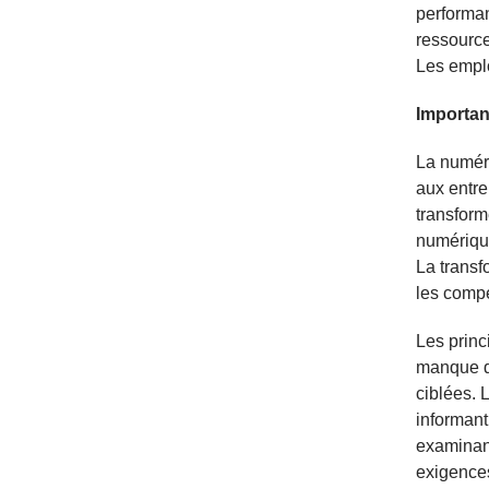
performan
ressource
Les emplo
Importanc
La numéri
aux entre
transform
numérique
La transf
les comp
Les princ
manque de
ciblées. 
informant
examinant
exigences