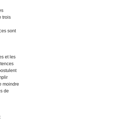
es
 trois
ces sont
s et les
étences
ostulent
plir
e moindre
es de
x