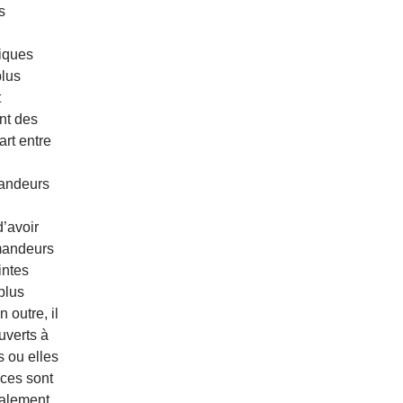
s
iques
plus
t
ent des
rt entre
mandeurs
’avoir
emandeurs
intes
plus
 outre, il
uverts à
s ou elles
ces sont
galement