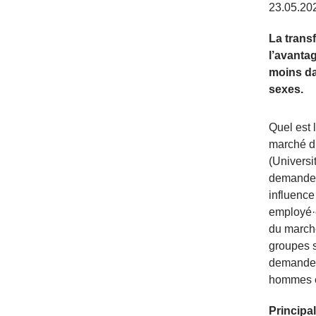
23.05.20
La trans
l’avanta
moins da
sexes.
Quel est 
marché du
(Universi
demandeu
influence
employé·e
du marché
groupes s
demandeur
hommes et
Principa