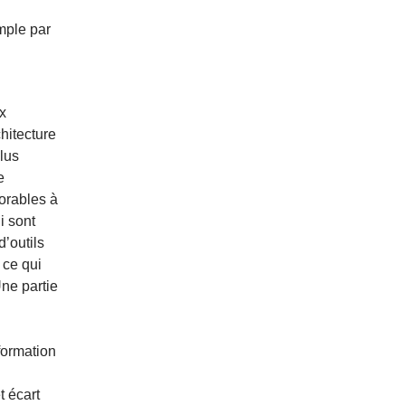
mple par
x
chitecture
lus
e
vorables à
i sont
d’outils
 ce qui
Une partie
formation
t écart