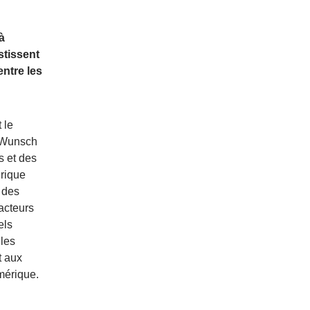
à
stissent
ntre les
 le
y Wunsch
s et des
rique
s des
acteurs
els
 les
t aux
mérique.