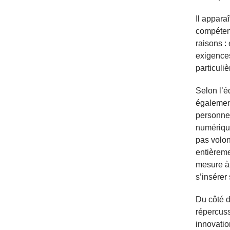
Il appara
compéten
raisons :
exigences
particul
Selon l’
également
personne
numérique
pas volon
entièrem
mesure à 
s’insérer 
Du côté d
répercuss
innovatio