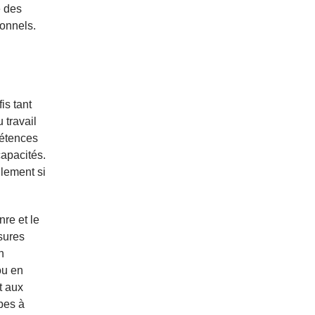
e des
ionnels.
is tant
 travail
pétences
capacités.
lement si
nre et le
sures
n
ou en
t aux
pes à