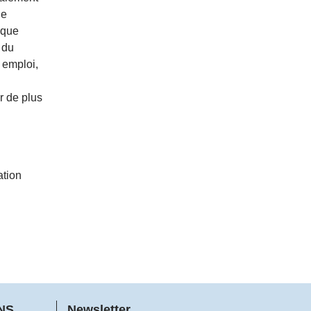
de
sque
 du
n emploi,
r de plus
ation
FNS
Newsletter