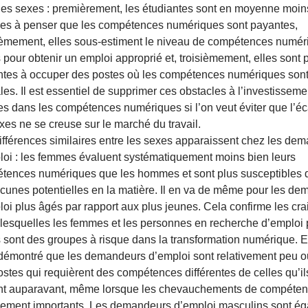
 les sexes : premièrement, les étudiantes sont en moyenne moin
nes à penser que les compétences numériques sont payantes,
èmement, elles sous-estiment le niveau de compétences numér
 pour obtenir un emploi approprié et, troisièmement, elles sont 
entes à occuper des postes où les compétences numériques son
les. Il est essentiel de supprimer ces obstacles à l’investissem
s dans les compétences numériques si l’on veut éviter que l’éca
xes ne se creuse sur le marché du travail.
ifférences similaires entre les sexes apparaissent chez les de
loi : les femmes évaluent systématiquement moins bien leurs
tences numériques que les hommes et sont plus susceptibles d
acunes potentielles en la matière. Il en va de même pour les d
oi plus âgés par rapport aux plus jeunes. Cela confirme les cra
 lesquelles les femmes et les personnes en recherche d’emploi 
sont des groupes à risque dans la transformation numérique. En
 démontré que les demandeurs d’emploi sont relativement peu o
stes qui requièrent des compétences différentes de celles qu’il
nt auparavant, même lorsque les chevauchements de compéten
ivement importants. Les demandeurs d’emploi masculins sont é