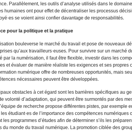
ce. Parallèlement, les outils d’analyse utilisés dans le domain
s humaines ont pour effet de décentraliser les processus décis
yé·es se voient ainsi confier davantage de responsabilités.
e pour la politique et la pratique
sation bouleverse le marché du travail et pose de nouveaux déf
prises qu’aux travailleurs·euses. Pour survivre sur un marché du
é par la numérisation, il faut être flexible, investir dans les com
s et évaluer de manière réaliste les exigences et ses propres 
ormation numérique offre de nombreuses opportunités, mais seu
étences nécessaires peuvent être développées.
ipaux obstacles à cet égard sont les barrières spécifiques au ge
 volonté d’adaptation, qui peuvent être surmontés par des me
L’équipe de recherche propose différentes pistes, par exemple e
 les étudiant·es de l’importance des compétences numériques 
 les programmes d’études afin de déterminer s’ils les préparen
 du monde du travail numérique. La promotion ciblée des grou