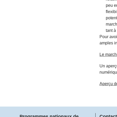
peu e
flexib
poten
marché
tant à
Pour avoi
amples in
Le marché
Un aperç
numérique
Aperçu d
Programmes nationaux de
Contact