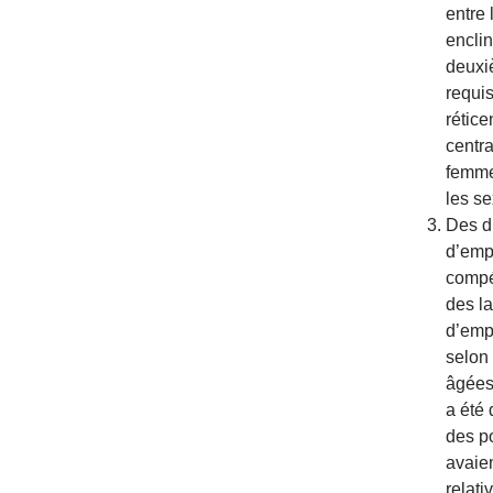
entre
encli
deuxi
requis
rétic
centra
femme
les se
Des d
d’emp
compé
des l
d’empl
selon
âgées 
a été
des po
avaie
relat