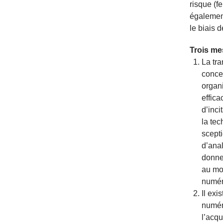
risque (
également
le biais 
Trois me
La tr
concer
organ
effica
d’inci
la tec
scepti
d’anal
donne 
au moi
numér
Il exi
numér
l’acqu