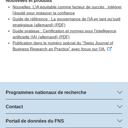
Nouvelles et produits
Nouvelles: L’IA équitable comme facteur de succès : intégrer
l’équité pour instaurer la confiance
Guide de référence : La gouvernance de l'IA en tant qu'outil
stratégique (allemand)
(PDF)
Guide pratique : Certification et normes pour l'intelligence
artificielle (IA) (allemand)
(PDF)
Publication dans le numéro spécial du "Swiss Journal of
Business Research an Practice" avec focus sur l'IA.
Programmes nationaux de recherche
Vous trouverez ici des informations sur tous les Programmes
nationaux de recherche (PNR) :
Contact
Managers du programme
Tous les PNR
Dr. Marjory Hunt, FNS
Portail de données du FNS
Dr. Boris Buzek, FNS